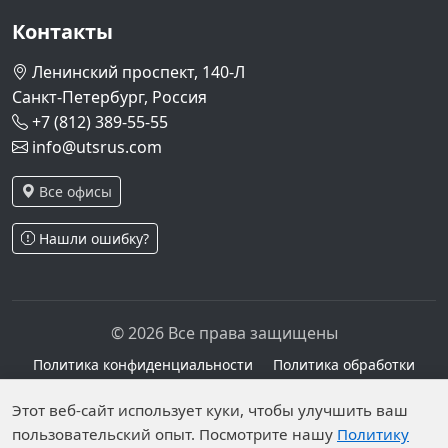
Контакты
Ленинский проспект, 140-Л
Санкт-Петербург, Россия
+7 (812) 389-55-55
info@utsrus.com
Все офисы
Нашли ошибку?
© 2026 Все права защищены
Политика конфиденциальности
Политика обработки
персональных данных
Персональные данные опубликованы на сайте при
Этот веб-сайт использует куки, чтобы улучшить ваш
наличии правовых оснований в соответствии с ч.1
пользовательский опыт. Посмотрите нашу
Политику