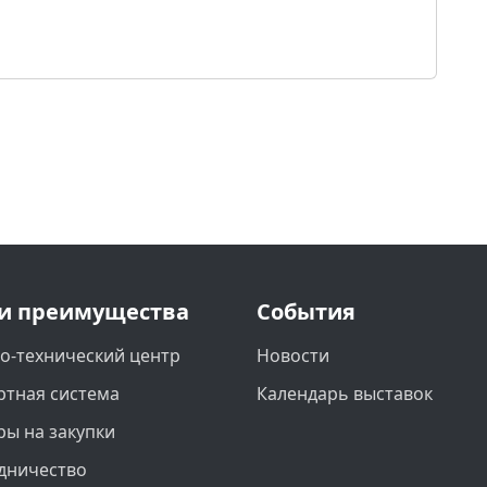
и преимущества
События
о-технический центр
Новости
ртная система
Календарь выставок
ры на закупки
дничество