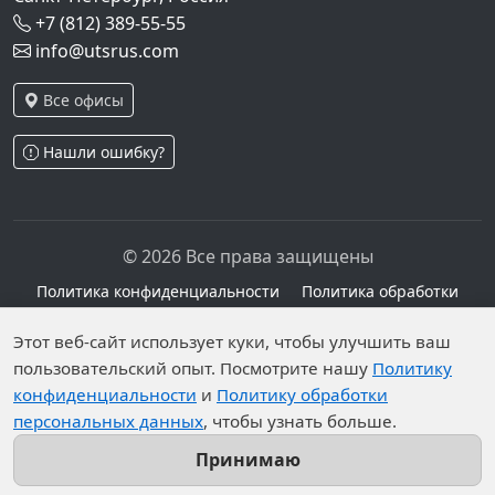
+7 (812) 389-55-55
info@utsrus.com
Все офисы
Нашли ошибку?
© 2026 Все права защищены
Политика конфиденциальности
Политика обработки
персональных данных
Персональные данные опубликованы на сайте при
Этот веб-сайт использует куки, чтобы улучшить ваш
пользовательский опыт. Посмотрите нашу
Политику
наличии правовых оснований в соответствии с ч.1
конфиденциальности
и
Политику обработки
ст.6 и ст.10.1 152-ФЗ. Субъектами установлены
персональных данных
, чтобы узнать больше.
запреты на обработку неограниченных кругом лиц
опубликованных персональных данных.
Принимаю