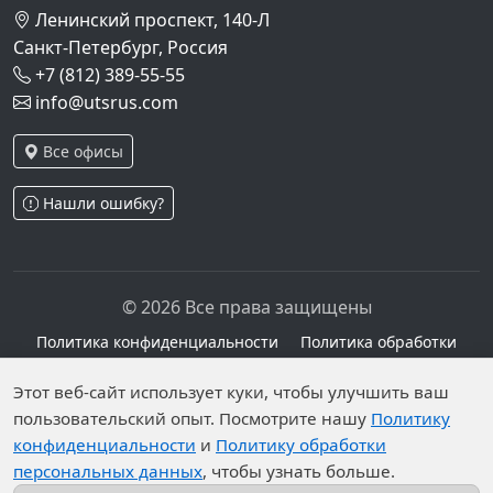
Ленинский проспект, 140-Л
Санкт-Петербург, Россия
+7 (812) 389-55-55
info@utsrus.com
Все офисы
Нашли ошибку?
© 2026 Все права защищены
Политика конфиденциальности
Политика обработки
персональных данных
Персональные данные опубликованы на сайте при
Этот веб-сайт использует куки, чтобы улучшить ваш
пользовательский опыт. Посмотрите нашу
Политику
наличии правовых оснований в соответствии с ч.1
конфиденциальности
и
Политику обработки
ст.6 и ст.10.1 152-ФЗ. Субъектами установлены
персональных данных
, чтобы узнать больше.
запреты на обработку неограниченных кругом лиц