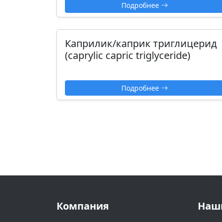
Подробнее
Каприлик/каприк триглицерид
(caprylic capric triglyceride)
Подробнее
Компания
Наш