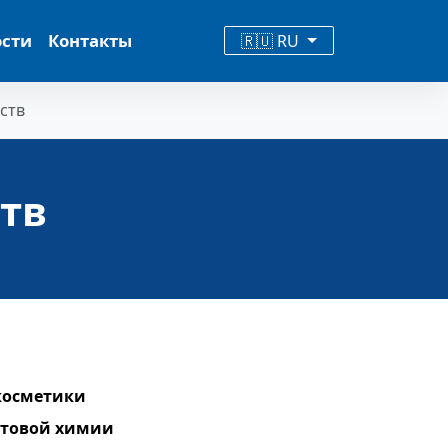
ости
Контакты
🇷🇺 RU
ств
тв
косметики
ытовой химии