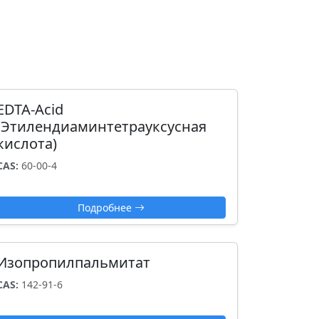
EDTA-Acid
(Этилендиаминтетрауксусная
кислота)
CAS:
60-00-4
Подробнее
Изопропилпальмитат
CAS:
142-91-6