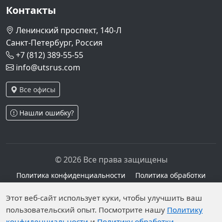
Контакты
Ленинский проспект, 140-Л
Санкт-Петербург, Россия
+7 (812) 389-55-55
info@utsrus.com
Все офисы
Нашли ошибку?
© 2026 Все права защищены
Политика конфиденциальности
Политика обработки
персональных данных
Персональные данные опубликованы на сайте при
Этот веб-сайт использует куки, чтобы улучшить ваш
пользовательский опыт. Посмотрите нашу
Политику
наличии правовых оснований в соответствии с ч.1
конфиденциальности
и
Политику обработки