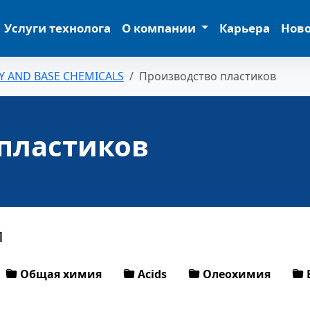
Услуги технолога
О компании
Карьера
Нов
Y AND BASE CHEMICALS
Производство пластиков
пластиков
и
Общая химия
Acids
Олеохимия
E