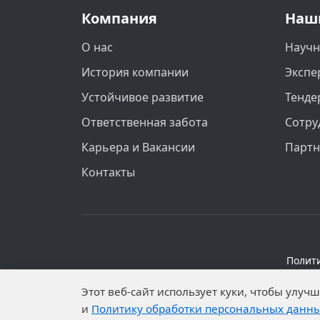
Компания
Наш
О нас
Научн
История компании
Экспе
Устойчивое развитие
Тенде
Ответственная забота
Сотру
Карьера и Вакансии
Парт
Контакты
Полит
Персональные данные опубликованы на 
Этот веб-сайт использует куки, чтобы улу
установлены запреты н
и
Политику обработки персональных данн