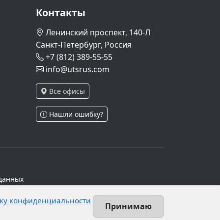
Контакты
Ленинский проспект, 140-Л
Санкт-Петербург, Россия
+7 (812) 389-55-55
info@utsrus.com
Все офисы
Нашли ошибку?
данных
ч.1 ст.6 и ст.10.1 152-ФЗ. Субъектами
ку конфиденциальности
х персональных данных.
Принимаю