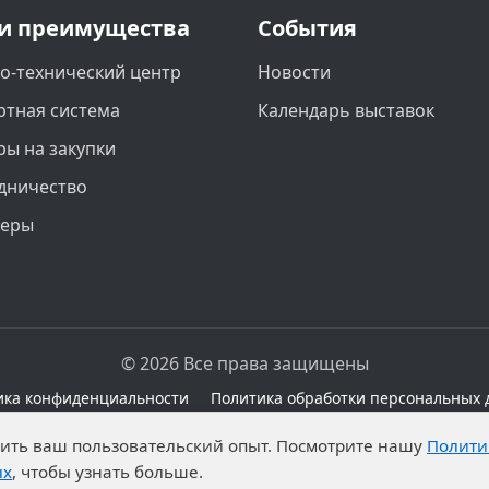
и преимущества
События
о-технический центр
Новости
ртная система
Календарь выставок
ры на закупки
дничество
неры
© 2026 Все права защищены
ика конфиденциальности
Политика обработки персональных 
сайте при наличии правовых оснований в соответствии с 
чшить ваш пользовательский опыт. Посмотрите нашу
Полити
а обработку неограниченных кругом лиц опубликованны
ых
, чтобы узнать больше.