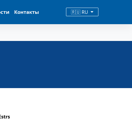
ости
Контакты
🇷🇺 RU
strs