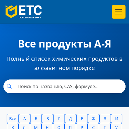
Все продукты А-Я
Полный список химических продуктов в
алфавитном порядке
Все
А
Б
В
Г
Д
Е
Ж
З
И
К
Л
М
Н
О
П
Р
С
Т
У