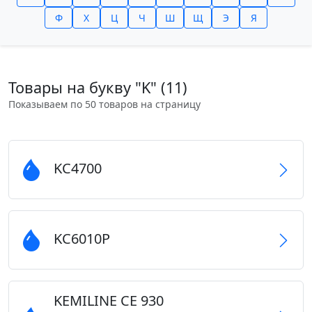
Ф
Х
Ц
Ч
Ш
Щ
Э
Я
Товары на букву "K" (11)
Показываем по 50 товаров на страницу
KC4700
KC6010P
KEMILINE CE 930