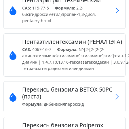
Пентаэритрит технический
CAS:
115-77-5
Формула:
2,2-
бис(гидроксиметил)пропан-1,3-диол,
pentaerythritol
Пентаэтиленгексамин (PEHA/ПЭГА)
CAS:
4067-16-7
Формула:
N′-[2-[2-[2-(2-
аминоэтиламино)этиламино]этиламино]этил]этан-1,
диамин | 1,4,7,10,13,16-гексаазагексадекан | 3,6,9,12
тетра-азатетрадекаметилендиамин
Перекись бензоила BETOX 50PC
(паста)
Формула:
дибензоилпероксид
Перекись бензоила Polperox