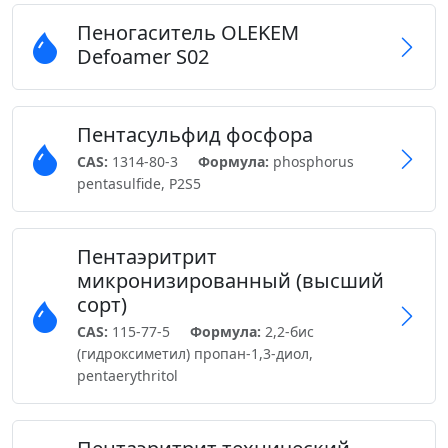
Пеногаситель OLEKEM
Defoamer S02
Пентасульфид фосфора
CAS:
1314-80-3
Формула:
phosphorus
pentasulfide, P2S5
Пентаэритрит
микронизированный (высший
сорт)
CAS:
115-77-5
Формула:
2,2-бис
(гидроксиметил) пропан-1,3-диол,
pentaerythritol