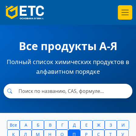
Все продукты А-Я
Полный список химических продуктов в
алфавитном порядке
Все
А
Б
В
Г
Д
Е
Ж
З
И
К
Л
М
Н
О
П
Р
С
Т
У