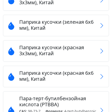
3х3мм), Китай
Паприка кусочки (зеленая 6х6
мм), Китай
Паприка кусочки (красная
3х3мм), Китай
Паприка кусочки (красная 6х6
мм), Китай
Пара-терт-бутилбензойная
кислота (PTBBA)
CAS:
98-73-7
Формула:
4-tert-butylbenzoic