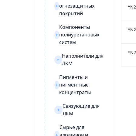
огнезащитных
YN2
покрытий
Компоненты
YN2
полиуретановых
систем
YN2
Наполнители для
ЛКМ
Пигменты и
пигментные
концентраты
Связующие для
ЛКМ
Сырье для
адгезивов и