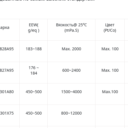
EEW(
Вязкость@ 25℃
Цвет
арка
g/eq )
(mPa.S)
(Pt/Co)
828A95
183~188
Max. 2000
Max. 100
176 ~
827A95
600~2400
Max. 100
184
301A80
450~500
1500~4000
Max.100
301X75
450~500
800~12000