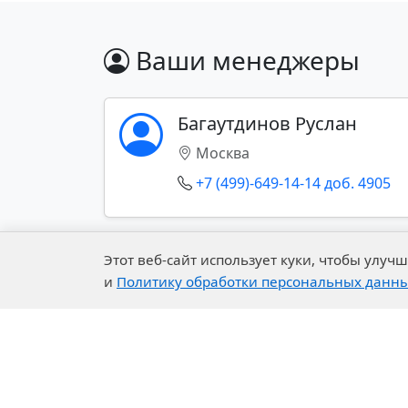
Эпоксидные
смолы
Ваши менеджеры
Эпоксидные
смолы
Багаутдинов Руслан
твердые
Москва
Эпоксидные
+7 (499)-649-14-14 доб. 4905
смолы
жидкие
Эпоксидные
Показать все контакты (+)
Этот веб-сайт использует куки, чтобы улу
смолы в
и
Политику обработки персональных данн
растворе
Сырье для синтеза
ПОЛИУРЕТАНЫ