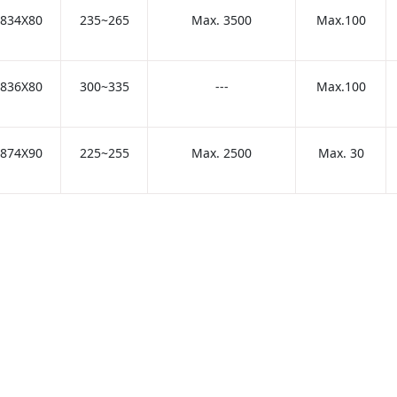
834X80
235~265
Max. 3500
Max.100
836X80
300~335
---
Max.100
874X90
225~255
Max. 2500
Max. 30