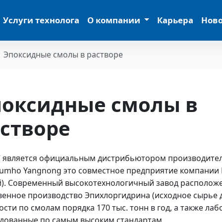
Услуги технолога
О компании
Карьера
Нов
Эпоксидные смолы в растворе
поксидные смолы в
створе
С является официальным дистрибьютором производител
Kumho Yangnong это совместное предприятие компании
й). Современный высокотехнологичный завод расположен
венное производство Эпихлоргидрина (исходное сырье 
сти по смолам порядка 170 тыс. тонн в год, а также лаб
дованные по самым высоким стандартам.