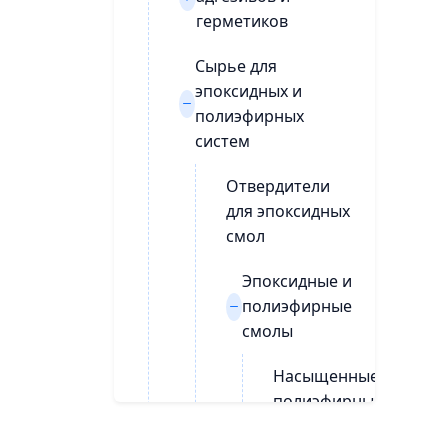
герметиков
Сырье для
эпоксидных и
полиэфирных
систем
Отвердители
для эпоксидных
смол
Эпоксидные и
полиэфирные
смолы
Насыщенные
полиэфирные
смолы