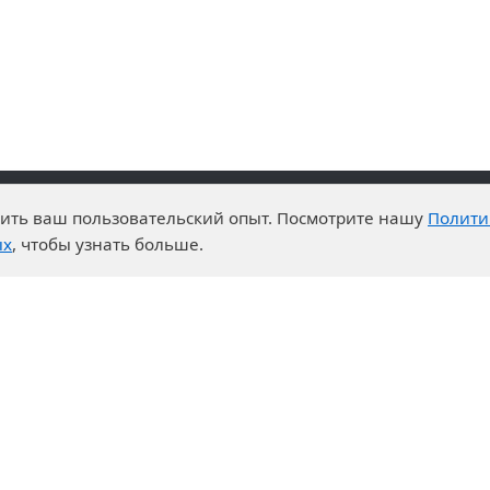
чшить ваш пользовательский опыт. Посмотрите нашу
Полити
и преимущества
События
ых
, чтобы узнать больше.
о-технический центр
Новости
ртная система
Календарь выставок
ры на закупки
дничество
неры