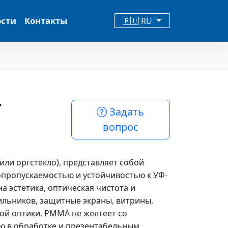
ости
Контакты
🇷🇺 RU
т
Задать
вопрос
или оргстекло), представляет собой
опропускаемостью и устойчивостью к УФ-
а эстетика, оптическая чистота и
тильников, защитные экраны, витрины,
ой оптики. PMMA не желтеет со
ю в обработке и презентабельным