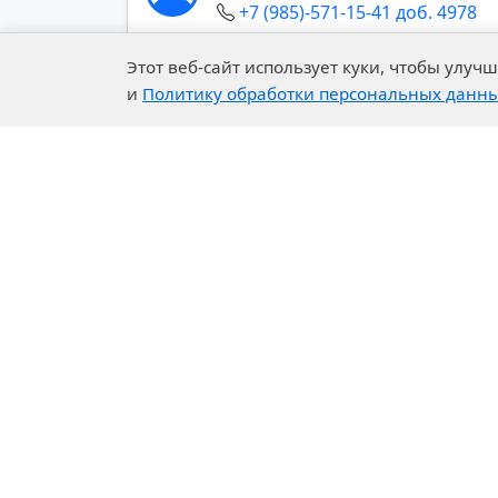
+7 (985)-571-15-41 доб. 4978
Экспорт химических
материалов
Этот веб-сайт использует куки, чтобы улу
и
Политику обработки персональных данн
Строительные системы
Показать все контакты (+)
ГОРНАЯ ХИМИЯ
Компания
Наш
О нас
Научн
История компании
Экспе
Устойчивое развитие
Тенде
Ответственная забота
Сотру