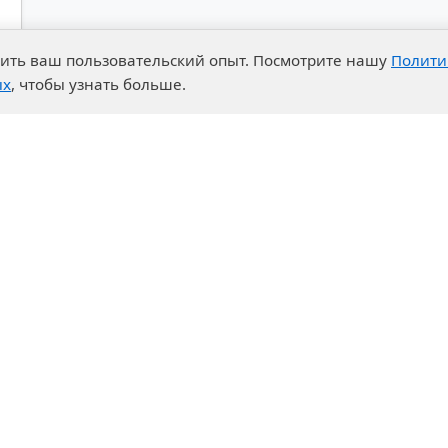
чшить ваш пользовательский опыт. Посмотрите нашу
Полити
ых
, чтобы узнать больше.
и преимущества
События
о-технический центр
Новости
ртная система
Календарь выставок
ры на закупки
дничество