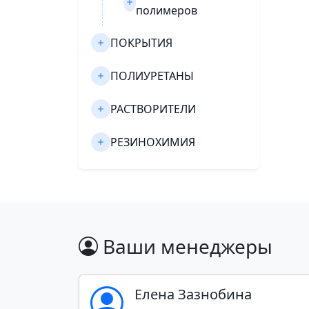
полимеров
ПОКРЫТИЯ
ПОЛИУРЕТАНЫ
РАСТВОРИТЕЛИ
РЕЗИНОХИМИЯ
ОБЩАЯ И СПЕЦИАЛЬНАЯ
ХИМИЯ
СТРОИТЕЛЬНАЯ ХИМИЯ
Ваши менеджеры
ФАРМАЦЕВТИКА
ХИМИЯ ДЛЯ ЦБП
Елена Зазнобина