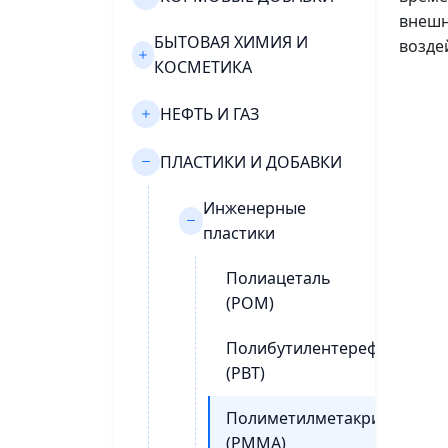
внешн
БЫТОВАЯ ХИМИЯ И
возде
КОСМЕТИКА
НЕФТЬ И ГАЗ
ПЛАСТИКИ И ДОБАВКИ
Инженерные
пластики
Полиацеталь
(POM)
Полибутилентерефталат
(PBT)
Полиметилметакрилат
(PMMA)