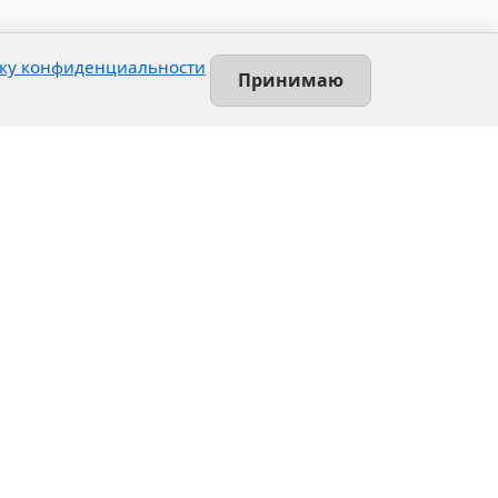
ку конфиденциальности
Принимаю
Контакты
Ленинский проспект, 140-Л
Санкт-Петербург, Россия
+7 (812) 389-55-55
info@utsrus.com