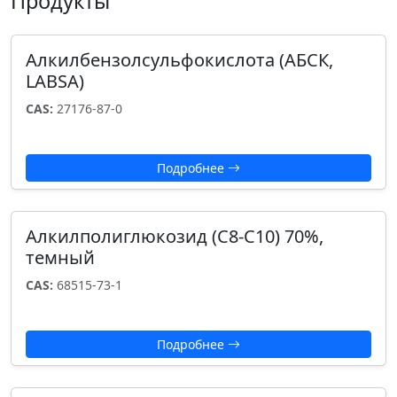
Продукты
Алкилбензолсульфокислота (АБСК,
LABSA)
CAS:
27176-87-0
Подробнее
Алкилполиглюкозид (С8-С10) 70%,
темный
CAS:
68515-73-1
Подробнее