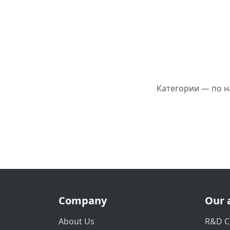
Категории — по н
Company
Our 
About Us
R&D C