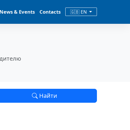
News & Events
Contacts
🇬🇧 EN
одителю
Найти