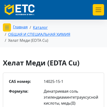
Главная
Каталог
Открыть меню категорий
ОБЩАЯ И СПЕЦИАЛЬНАЯ ХИМИЯ
Хелат Меди (EDTA Сu)
Хелат Меди (EDTA Сu)
CAS номер:
14025-15-1
Формула:
Динатриевая соль
этилендиаминтетрауксусной
кислоты, медь(II)