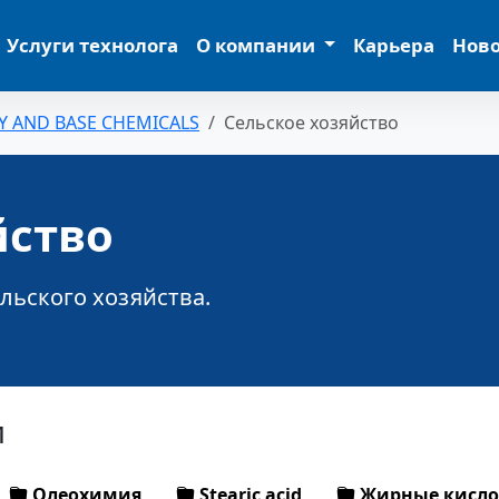
Услуги технолога
О компании
Карьера
Нов
Y AND BASE CHEMICALS
Сельское хозяйство
йство
льского хозяйства.
и
Олеохимия
Stearic acid
Жирные кисл