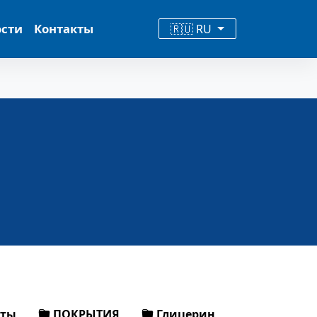
ости
Контакты
🇷🇺 RU
оты
ПОКРЫТИЯ
Глицерин