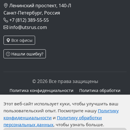
Ленинский проспект, 140-Л
Санкт-Петербург, Россия
+7 (812) 389-55-55
info@utsrus.com
Все офисы
Нашли ошибку?
© 2026 Все права защищены
Политика конфиденциальности
Политика обработки
персональных данных
Персональные данные опубликованы на сайте при
Этот веб-сайт использует куки, чтобы улучшить ваш
пользовательский опыт. Посмотрите нашу
Политику
наличии правовых оснований в соответствии с ч.1
конфиденциальности
и
Политику обработки
ст.6 и ст.10.1 152-ФЗ. Субъектами установлены
персональных данных
, чтобы узнать больше.
запреты на обработку неограниченных кругом лиц