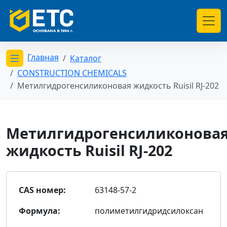
Главная
Каталог
Открыть меню категорий
CONSTRUCTION CHEMICALS
Метилгидрогенсиликоновая жидкость Ruisil RJ-202
Метилгидрогенсиликонова
жидкость Ruisil RJ-202
CAS номер:
63148-57-2
Формула:
полиметилгидридсилоксан