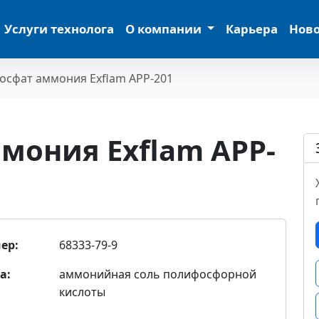
Услуги технолога
О компании
Карьера
Нов
сфат аммония Exflam APP-201
мония Exflam APP-
ер:
68333-79-9
а:
аммонийная соль полифосфорной
кислоты