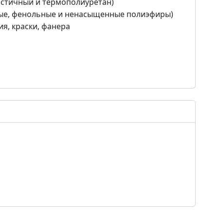
астичный и термополиуретан)
ые, фенольные и ненасыщенные полиэфиры)
я, краски, фанера