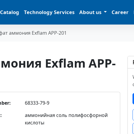
 Catalog
Technology Services
About us
Career
ат аммония Exflam APP-201
мония Exflam APP-
ber:
68333-79-9
:
аммонийная соль полифосфорной
кислоты