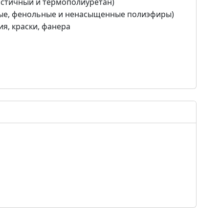
астичный и термополиуретан)
ые, фенольные и ненасыщенные полиэфиры)
я, краски, фанера