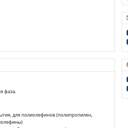
я фаза.
ытия, для полиолефинов (полипропилен,
иолефины)