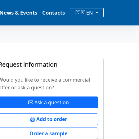
News & Events
Contacts
🇬🇧 EN
Request information
Would you like to receive a commercial
offer or ask a question?
Ask a question
Add to order
Order a sample