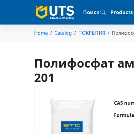
Поиск
Products
Home
Catalog
ПОКРЫТИЯ
Полифосф
Полифосфат ам
201
CAS num
Formula