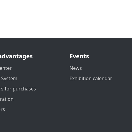
advantages
Events
enter
News
t System
Exhibition calendar
s for purchases
ration
ers