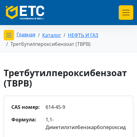
Главная
Каталог
НЕФТЬ И ГАЗ
Открыть меню категорий
Третбутилпероксибензоат (TBPB)
Третбутилпероксибензоат
(TBPB)
CAS номер:
614-45-9
Формула:
1,1-
Диметилэтилбензкарбопероксид