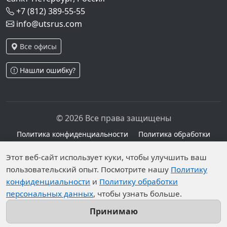
+7 (812) 389-55-55
info@utsrus.com
Все офисы
Нашли ошибку?
© 2026 Все права защищены
Политика конфиденциальности
Политика обработки
персональных данных
Персональные данные опубликованы на сайте при
Этот веб-сайт использует куки, чтобы улучшить ваш
пользовательский опыт. Посмотрите нашу
Политику
наличии правовых оснований в соответствии с ч.1
конфиденциальности
и
Политику обработки
ст.6 и ст.10.1 152-ФЗ. Субъектами установлены
персональных данных
, чтобы узнать больше.
запреты на обработку неограниченных кругом лиц
опубликованных персональных данных.
Принимаю