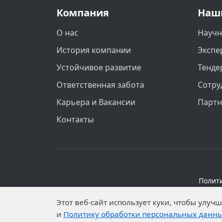
Компания
Наш
О нас
Научн
История компании
Экспе
Устойчивое развитие
Тенде
Ответственная забота
Сотру
Карьера и Вакансии
Парт
Контакты
Полит
Персональные данные опубликованы на 
Этот веб-сайт использует куки, чтобы улу
установлены запреты н
и
Политику обработки персональных данн