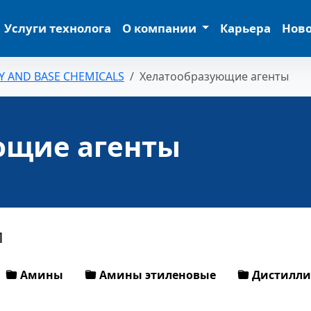
Услуги технолога
О компании
Карьера
Нов
Y AND BASE CHEMICALS
Хелатообразующие агенты
ющие агенты
и
Амины
Амины этиленовые
Дистилли