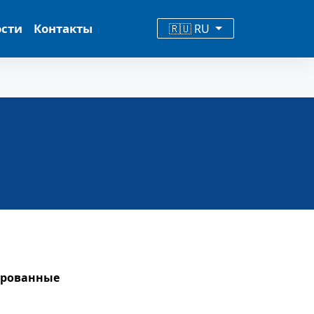
ости
Контакты
🇷🇺 RU
рованные