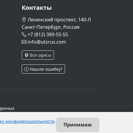
Контакты
Ленинский проспект, 140-Л
Санкт-Петербург, Россия
+7 (812) 389-55-55
info@utsrus.com
Все офисы
Нашли ошибку?
данных
ч.1 ст.6 и ст.10.1 152-ФЗ. Субъектами
ку конфиденциальности
х персональных данных.
Принимаю