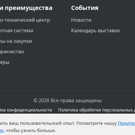
и преимущества
События
о-технический центр
Новости
ртная система
Календарь выставок
ры на закупки
дничество
неры
© 2026 Все права защищены
ика конфиденциальности
Политика обработки персональных 
сайте при наличии правовых оснований в соответствии с 
чшить ваш пользовательский опыт. Посмотрите нашу
Полити
а обработку неограниченных кругом лиц опубликованны
ых
, чтобы узнать больше.