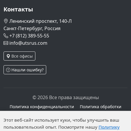
Контакты
Ленинский проспект, 140-Л
Санкт-Петербург, Россия
+7 (812) 389-55-55
info@utsrus.com
Все офисы
Нашли ошибку?
© 2026 Все права защищены
Политика конфиденциальности
Политика обработки
персональных данных
Персональные данные опубликованы на сайте при
Этот веб-сайт использует куки, чтобы улучшить ваш
пользовательский опыт. Посмотрите нашу
Политику
наличии правовых оснований в соответствии с ч.1