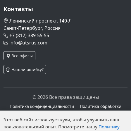
Контакты
Ленинский проспект, 140-Л
Санкт-Петербург, Россия
+7 (812) 389-55-55
info@utsrus.com
Все офисы
Нашли ошибку?
© 2026 Все права защищены
Политика конфиденциальности
Политика обработки
персональных данных
Персональные данные опубликованы на сайте при
Этот веб-сайт использует куки, чтобы улучшить ваш
пользовательский опыт. Посмотрите нашу
Политику
наличии правовых оснований в соответствии с ч.1