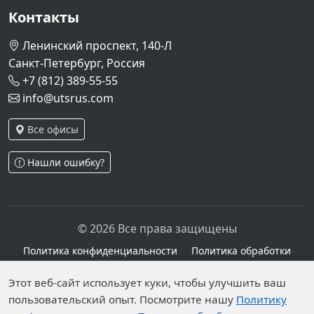
Контакты
Ленинский проспект, 140-Л
Санкт-Петербург, Россия
+7 (812) 389-55-55
info@utsrus.com
Все офисы
Нашли ошибку?
© 2026 Все права защищены
Политика конфиденциальности
Политика обработки
персональных данных
Персональные данные опубликованы на сайте при
Этот веб-сайт использует куки, чтобы улучшить ваш
пользовательский опыт. Посмотрите нашу
Политику
наличии правовых оснований в соответствии с ч.1