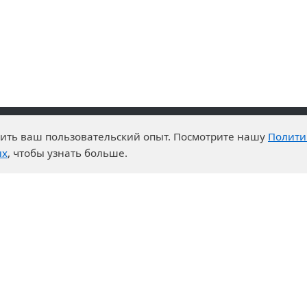
чшить ваш пользовательский опыт. Посмотрите нашу
Полити
advantages
Events
ых
, чтобы узнать больше.
enter
News
t System
Exhibition calendar
s for purchases
ration
ers