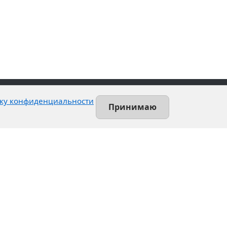
ку конфиденциальности
Принимаю
Contact
Leninsky prospekt, 140-L
Saint-Petersburg, Russia
+7 (812) 389-55-55
info@utsrus.com
All offices
Нашли ошибку?