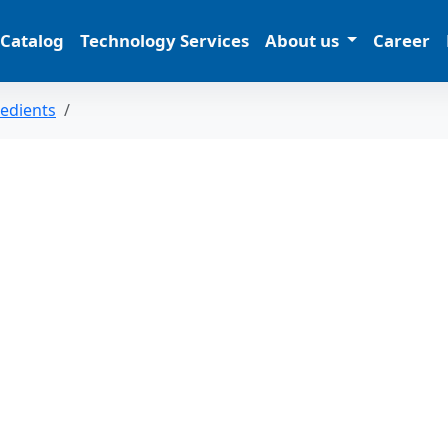
 Catalog
Technology Services
About us
Career
redients