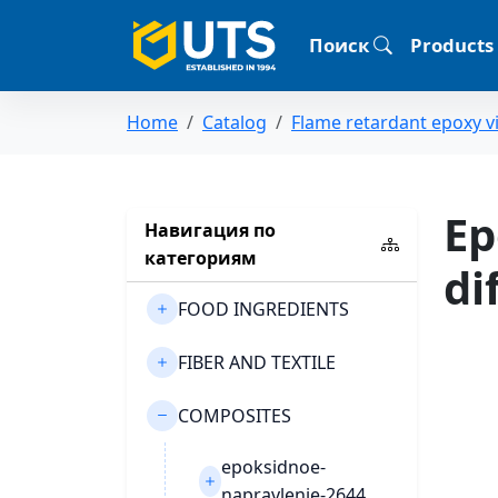
Поиск
Products
Home
Catalog
Flame retardant epoxy vi
Ep
Навигация по
категориям
di
FOOD INGREDIENTS
FIBER AND TEXTILE
COMPOSITES
epoksidnoe-
napravlenie-2644