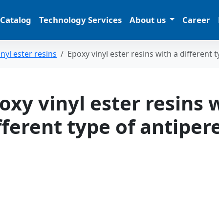
 Catalog
Technology Services
About us
Career
nyl ester resins
Epoxy vinyl ester resins with a different 
oxy vinyl ester resins 
fferent type of antiper