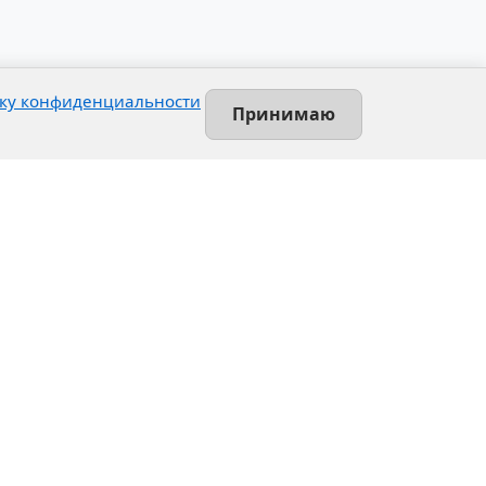
ку конфиденциальности
Принимаю
Contact
Leninsky prospekt, 140-L
Saint-Petersburg, Russia
+7 (812) 389-55-55