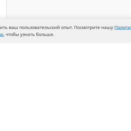
es
чшить ваш пользовательский опыт. Посмотрите нашу
Полити
ых
, чтобы узнать больше.
advantages
Events
enter
News
t System
Exhibition calendar