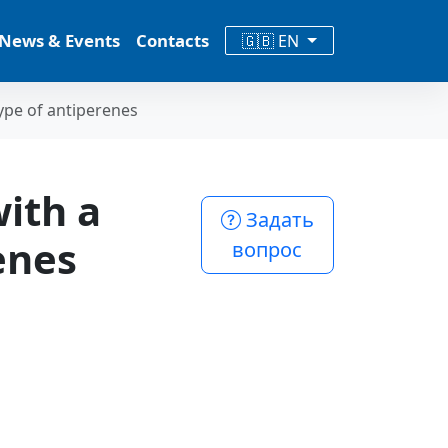
News & Events
Contacts
🇬🇧 EN
type of antiperenes
with a
Задать
enes
вопрос