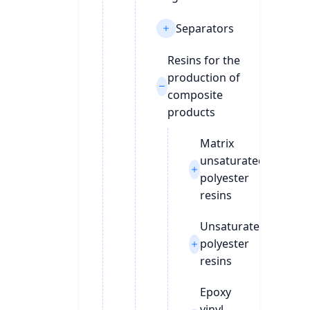
Separators
Resins for the
production of
composite
products
Matrix
unsaturated
polyester
resins
Unsaturated
polyester
resins
Epoxy
vinyl