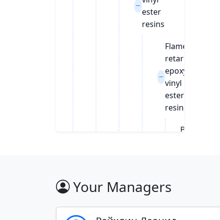
ester
resins
Flame
retardant
epoxy
vinyl
ester
resins
Brominate
epoxy viny
ester resi
Epoxy viny
Your Managers
ester resi
with a
different