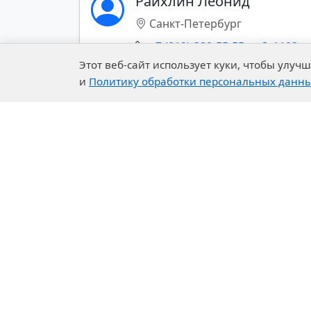
Райхлин Леонид
type of
Санкт-Петербург
antiperen
+7 (812)-389-55-55 доб. 1193
Chemically
Этот веб-сайт использует куки, чтобы улу
resistant
и
Политику обработки персональных данн
epoxy vinyl
Показать все контакты (+)
ester non-
sterile
unsaturated
polyester
resins
Chemically
resistant
Company
Our 
epoxy
novolac
About Us
R&D C
resins
History of the Company
Exper
Fiberglass for