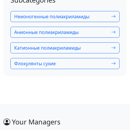
Subcategories
Неионогенные полиакриламиды
Анионные полиакриламиды
Катионные полиакриламиды
Флокулянты сухие
Your Managers