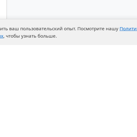
чшить ваш пользовательский опыт. Посмотрите нашу
Полити
ых
, чтобы узнать больше.
advantages
Events
enter
News
t System
Exhibition calendar