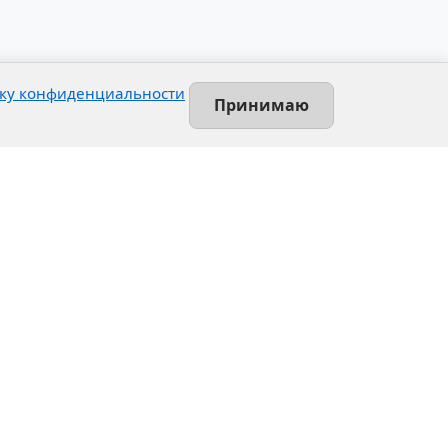
ку конфиденциальности
Принимаю
Contact
Leninsky prospekt, 140-L
Saint-Petersburg, Russia
+7 (812) 389-55-55