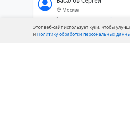
Басалов Сергей
Mining Chemistry
Москва
+7 (499)-649-14-14 доб. 4912
Этот веб-сайт использует куки, чтобы улу
и
Политику обработки персональных данн
Показать все контакты (+)
Company
Our 
About Us
R&D C
History of the Company
Exper