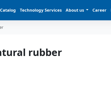
 Catalog
Technology Services
About us
Career
er
tural rubber