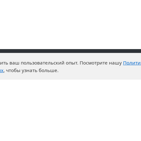
чшить ваш пользовательский опыт. Посмотрите нашу
Полити
advantages
Events
ых
, чтобы узнать больше.
enter
News
t System
Exhibition calendar
s for purchases
ration
ers