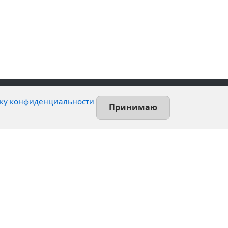
ку конфиденциальности
Принимаю
Contact
Leninsky prospekt, 140-L
Saint-Petersburg, Russia
+7 (812) 389-55-55
info@utsrus.com
All offices
Нашли ошибку?