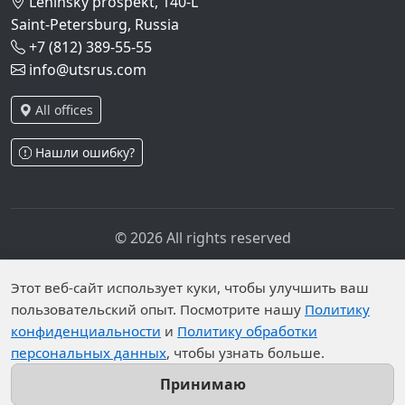
Leninsky prospekt, 140-L
Saint-Petersburg, Russia
+7 (812) 389-55-55
info@utsrus.com
All offices
Нашли ошибку?
© 2026 All rights reserved
Privacy policy
Personal data processing policy
Personal data is published on the website due to legal
Этот веб-сайт использует куки, чтобы улучшить ваш
пользовательский опыт. Посмотрите нашу
Политику
grounds in accordance with Part 1 of Article 6 and
конфиденциальности
и
Политику обработки
Article 10.1 of Federal Law No. 152-FZ. Subjects have
персональных данных
, чтобы узнать больше.
established prohibitions on the processing of published
personal data by an unrestricted group of persons.
Принимаю