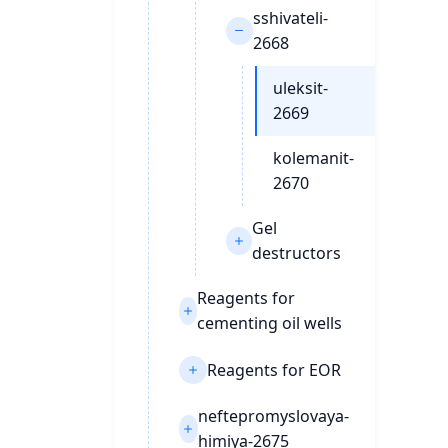
sshivateli-
2668
uleksit-
2669
kolemanit-
2670
Gel
destructors
Reagents for
cementing oil wells
Reagents for EOR
neftepromyslovaya-
himiya-2675