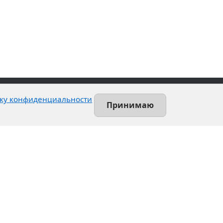
ку конфиденциальности
Принимаю
Contact
Leninsky prospekt, 140-L
Saint-Petersburg, Russia
+7 (812) 389-55-55
info@utsrus.com
All offices
Нашли ошибку?