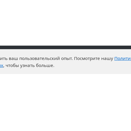
чшить ваш пользовательский опыт. Посмотрите нашу
Полити
advantages
Events
ых
, чтобы узнать больше.
enter
News
t System
Exhibition calendar
s for purchases
ration
ers