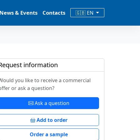
News & Events
Contacts
🇬🇧 EN
Request information
Would you like to receive a commercial
offer or ask a question?
Ask a question
Add to order
Order a sample