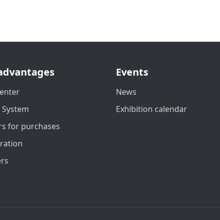
advantages
Events
enter
News
t System
Exhibition calendar
s for purchases
ration
ers