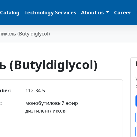
 Catalog
Technology Services
About us
Career
иколь (Butyldiglycol)
(Butyldiglycol)
ber:
112-34-5
:
монобутиловый эфир
диэтиленгликоля