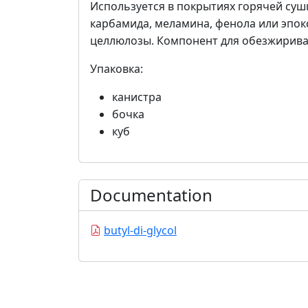
Используется в покрытиях горячей суш
карбамида, меламина, фенола или эпок
целлюлозы. Компонент для обезжирива
Упаковка:
канистра
бочка
куб
Documentation
butyl-di-glycol