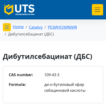
Home
Catalog
РЕЗИНОХИМИЯ
Открыть меню категорий
Дибутилсебацинат (ДБС)
Дибутилсебацинат (ДБС)
CAS number:
109-43-3
Formula:
ди-н-бутиловый эфир
себациновой кислоты