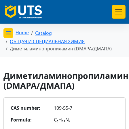
Home
Catalog
Открыть меню категорий
ОБЩАЯ И СПЕЦИАЛЬНАЯ ХИМИЯ
Диметиламинопропиламин (DMAPA/ДМАПА)
Диметиламинопропиламин
(DMAPA/ДМАПА)
CAS number:
109-55-7
Formula:
C₅H₁₄N₂