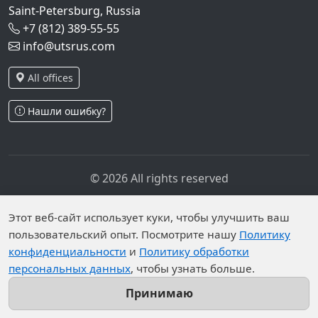
Saint-Petersburg, Russia
+7 (812) 389-55-55
info@utsrus.com
All offices
Нашли ошибку?
© 2026 All rights reserved
Privacy policy
Personal data processing policy
Personal data is published on the website due to legal
Этот веб-сайт использует куки, чтобы улучшить ваш
grounds in accordance with Part 1 of Article 6 and
пользовательский опыт. Посмотрите нашу
Политику
конфиденциальности
и
Политику обработки
Article 10.1 of Federal Law No. 152-FZ. Subjects have
персональных данных
, чтобы узнать больше.
established prohibitions on the processing of published
personal data by an unrestricted group of persons.
Принимаю