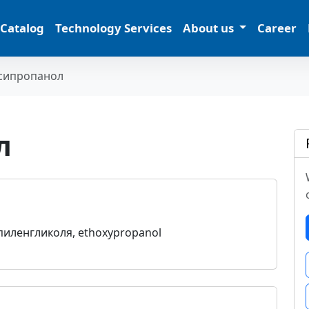
 Catalog
Technology Services
About us
Career
сипропанол
л
иленгликоля, ethoxypropanol