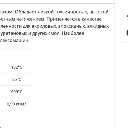
пахом. Обладает низкой токсичностью, высокой
остным натяжением. Применяется в качестве
енности для акриловых, эпоксидных, алкидных,
уретановых и других смол. Наиболее
флексомашин.
132°С
35°С
909°С
0,90 кг/м3
;