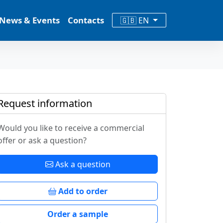
News & Events
Contacts
🇬🇧 EN
Request information
Would you like to receive a commercial
offer or ask a question?
Ask a question
Add to order
Order a sample