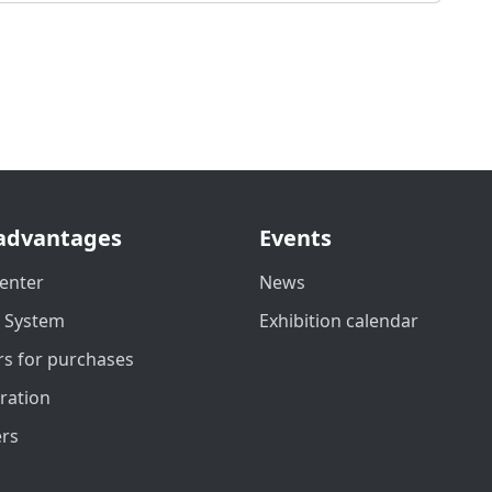
advantages
Events
enter
News
t System
Exhibition calendar
s for purchases
ration
ers