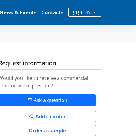
News & Events
Contacts
🇬🇧 EN
Request information
Would you like to receive a commercial
offer or ask a question?
Ask a question
Add to order
Order a sample