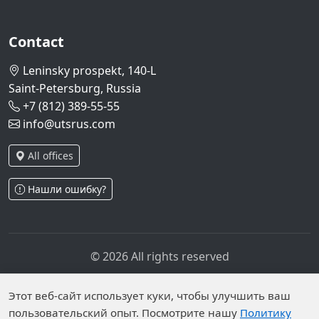
Contact
Leninsky prospekt, 140-L
Saint-Petersburg, Russia
+7 (812) 389-55-55
info@utsrus.com
All offices
Нашли ошибку?
© 2026 All rights reserved
Privacy policy
Personal data processing policy
Personal data is published on the website due to legal
Этот веб-сайт использует куки, чтобы улучшить ваш
пользовательский опыт. Посмотрите нашу
Политику
grounds in accordance with Part 1 of Article 6 and