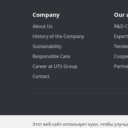
Company
Our 
About Us
R&D C
History of the Company
Exper
Sustainability
Tender
Responsible Care
Coope
Career at UTS Group
Partn
Contact
Personal data is published on the website 
Этот веб-сайт использует куки, чтобы улу
Subjects have established proh