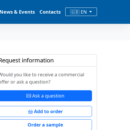
News & Events
Contacts
🇬🇧 EN
Request information
Would you like to receive a commercial
offer or ask a question?
Ask a question
Add to order
Order a sample