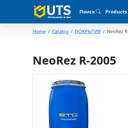
Поиск
Products
Home
Catalog
ПОКРЫТИЯ
NeoRez R
NeoRez R-2005