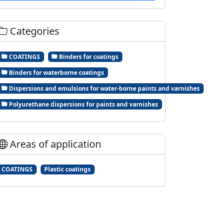
Categories
COATINGS
Binders for coatings
Binders for waterborne coatings
Dispersions and emulsions for water-borne paints and varnishes
Polyurethane dispersions for paints and varnishes
Areas of application
COATINGS
Plastic coatings