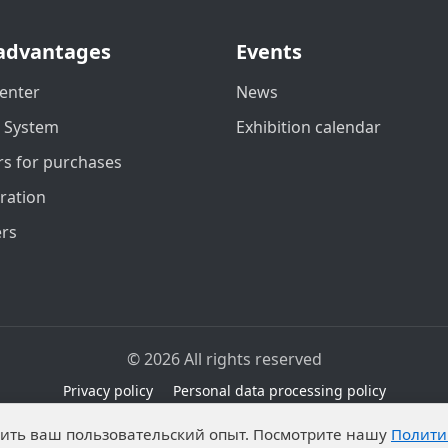
advantages
Events
enter
News
t System
Exhibition calendar
s for purchases
ration
ers
© 2026 All rights reserved
Privacy policy
Personal data processing policy
due to legal grounds in accordance with Part 1 of Article 6 
чшить ваш пользовательский опыт. Посмотрите нашу
Полити
ibitions on the processing of published personal data by an