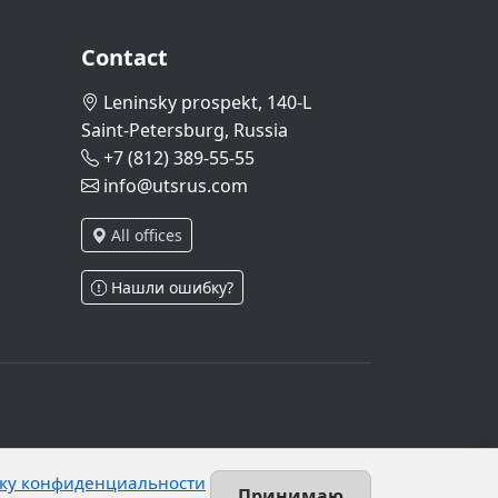
Contact
Leninsky prospekt, 140-L
Saint-Petersburg, Russia
+7 (812) 389-55-55
info@utsrus.com
All offices
Нашли ошибку?
and Article 10.1 of Federal Law No. 152-FZ.
ку конфиденциальности
 unrestricted group of persons.
Принимаю