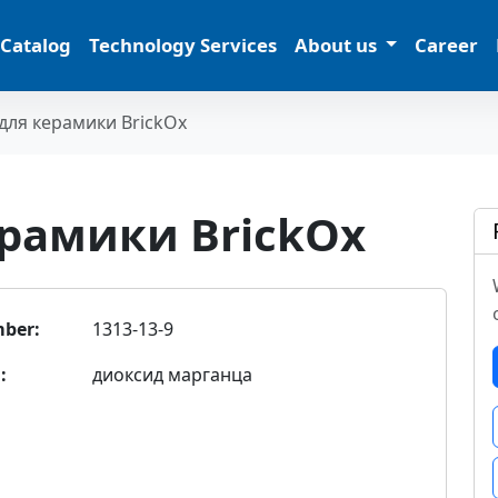
 Catalog
Technology Services
About us
Career
для керамики BrickOx
рамики BrickOx
ber:
1313-13-9
:
диоксид марганца