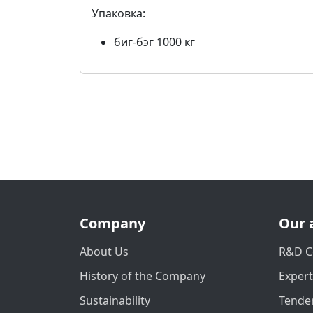
Упаковка:
биг-бэг 1000 кг
Company
Our 
About Us
R&D C
History of the Company
Exper
Sustainability
Tender