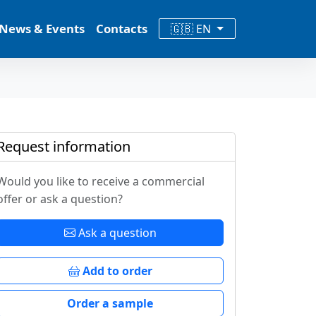
News & Events
Contacts
🇬🇧 EN
Request information
Would you like to receive a commercial
offer or ask a question?
Ask a question
Add to order
Order a sample