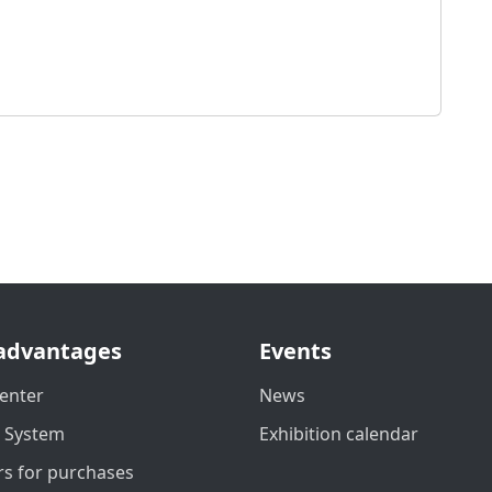
advantages
Events
enter
News
t System
Exhibition calendar
s for purchases