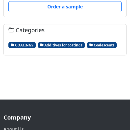
Order a sample
Categories
COATINGS
Additives for coatings
Coalescents
Company
About Us