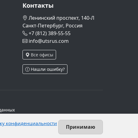
Контакты
Ленинский проспект, 140-Л
Санкт-Петербург, Россия
+7 (812) 389-55-55
info@utsrus.com
Все офисы
Нашли ошибку?
данных
ч.1 ст.6 и ст.10.1 152-ФЗ. Субъектами
ку конфиденциальности
х персональных данных.
Принимаю