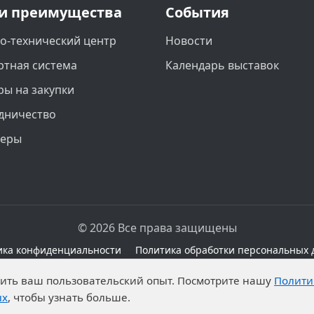
и преимущества
События
о-технический центр
Новости
ртная система
Календарь выставок
ры на закупки
дничество
неры
© 2026 Все права защищены
ика конфиденциальности
Политика обработки персональных 
сайте при наличии правовых оснований в соответствии с 
чшить ваш пользовательский опыт. Посмотрите нашу
Полити
а обработку неограниченных кругом лиц опубликованны
ых
, чтобы узнать больше.