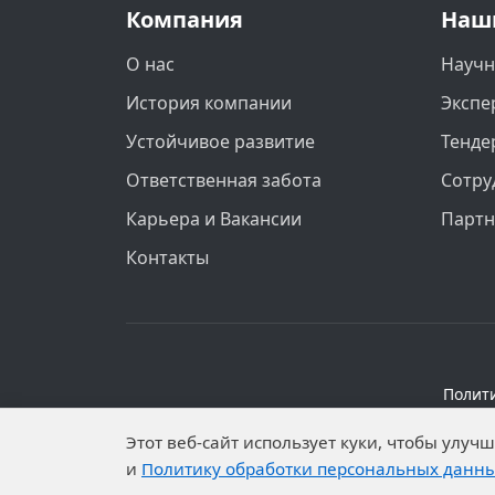
Компания
Наш
О нас
Научн
История компании
Экспе
Устойчивое развитие
Тенде
Ответственная забота
Сотру
Карьера и Вакансии
Парт
Контакты
Полит
Персональные данные опубликованы на 
Этот веб-сайт использует куки, чтобы улу
установлены запреты н
и
Политику обработки персональных данн