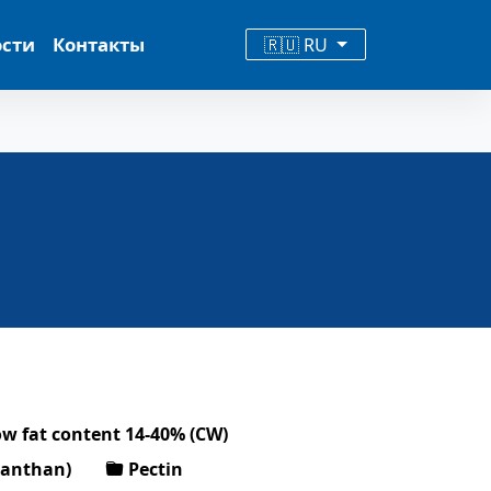
ости
Контакты
🇷🇺 RU
ow fat content 14-40% (CW)
xanthan)
Pectin