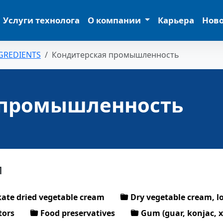
Услуги технолога
О компании
Карьера
Нов
GREDIENTS
Кондитерская промышленность
 промышленность
и
te dried vegetable cream
Dry vegetable cream, l
tors
Food preservatives
Gum (guar, konjac, 