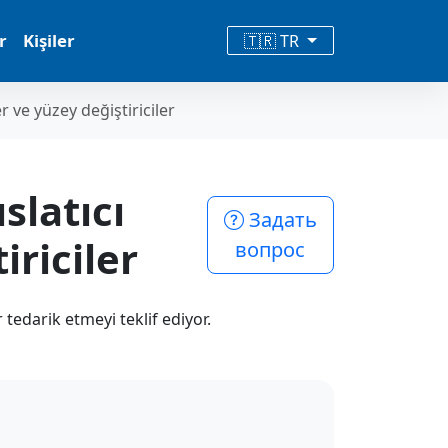
r
Kişiler
🇹🇷 TR
r ve yüzey değiştiriciler
slatıcı
Задать
riciler
вопрос
 tedarik etmeyi teklif ediyor.