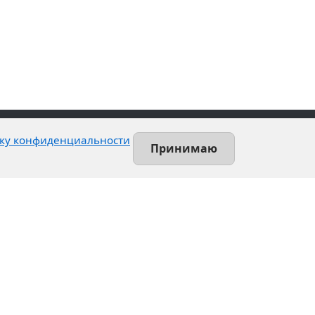
ку конфиденциальности
Принимаю
İletişim
Leninsky umudu, 140-L
Saint-Petersburg, Rusya
+7 (812) 389-55-55
info@utsrus.com
Tüm ofisler
Нашли ошибку?