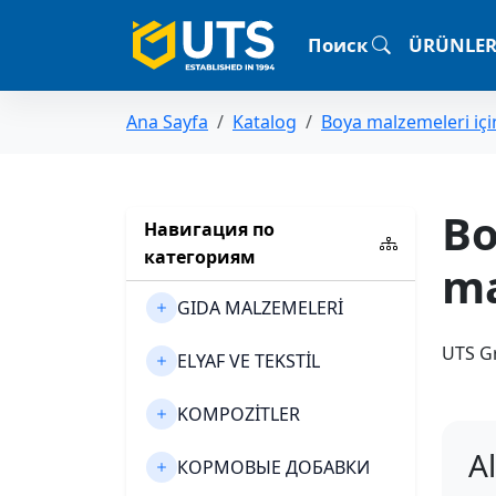
Поиск
ÜRÜNLE
Ana Sayfa
Katalog
Boya malzemeleri içi
Bo
Навигация по
категориям
ma
GIDA MALZEMELERİ
UTS Gr
ELYAF VE TEKSTİL
KOMPOZİTLER
Al
КОРМОВЫЕ ДОБАВКИ