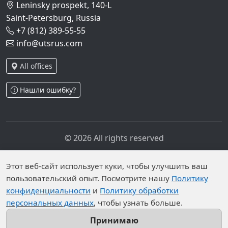
Leninsky prospekt, 140-L
Saint-Petersburg, Russia
+7 (812) 389-55-55
info@utsrus.com
All offices
Нашли ошибку?
© 2026 All rights reserved
Privacy policy
Personal data processing policy
Personal data is published on the website due to legal
Этот веб-сайт использует куки, чтобы улучшить ваш
пользовательский опыт. Посмотрите нашу
Политику
grounds in accordance with Part 1 of Article 6 and
конфиденциальности
и
Политику обработки
Article 10.1 of Federal Law No. 152-FZ. Subjects have
персональных данных
, чтобы узнать больше.
established prohibitions on the processing of published
personal data by an unrestricted group of persons.
Принимаю