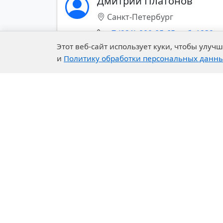
Дмитрий Платонов
Rheological
Санкт-Петербург
additives for
+7 (921)-900-05-65 доб. 1239
coatings
Этот веб-сайт использует куки, чтобы улу
Siccatives
и
Политику обработки персональных данн
Показать все контакты (+)
Wetting agents
& wetting
agent for PWM
Filters and
stabilizers for
PWM
prochie-dobavki-
Company
Our 
dlya-vodnyh-lkm-
About Us
R&D C
2535
History of the Company
Exper
prochie-dobavki-dlya-