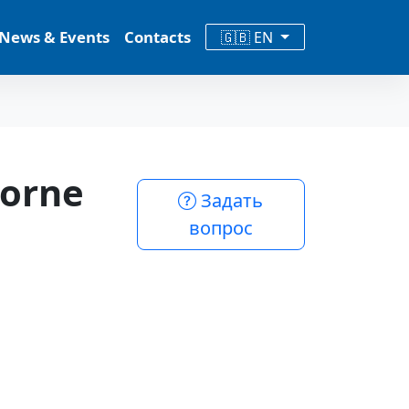
News & Events
Contacts
🇬🇧 EN
borne
Задать
вопрос