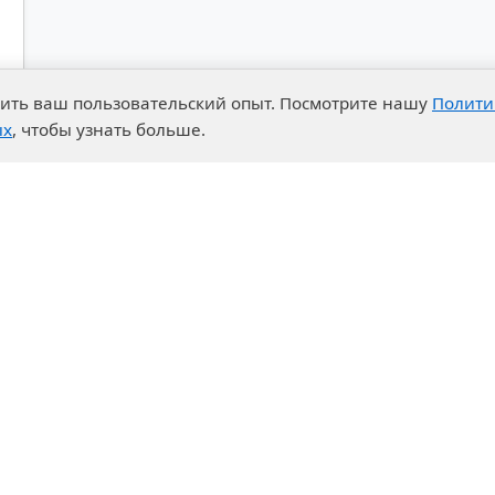
чшить ваш пользовательский опыт. Посмотрите нашу
Полити
ых
, чтобы узнать больше.
advantages
Events
enter
News
t System
Exhibition calendar