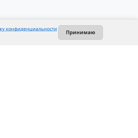
ку конфиденциальности
Принимаю
Contact
Leninsky prospekt, 140-L
Saint-Petersburg, Russia
+7 (812) 389-55-55