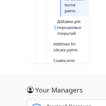
borne
paints
Добавки для
порошковых
покрытий
Additives for
silicate paints
Coalescents
Defoaming
agents for
coatings
Your Managers
Rust converter
solutions