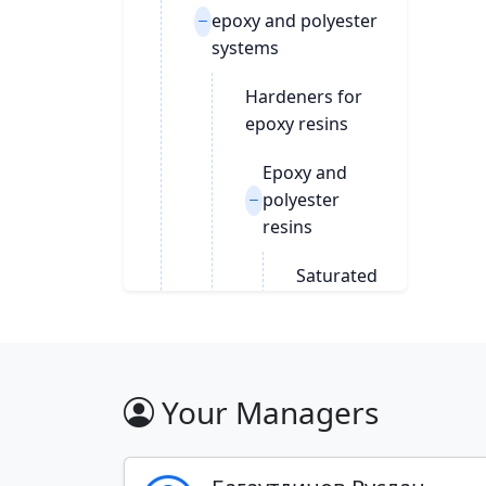
epoxy and polyester
systems
Hardeners for
epoxy resins
Epoxy and
polyester
resins
Saturated
polyester
resins
Epoxy
Your Managers
resins
epoksidnye-
smoly-