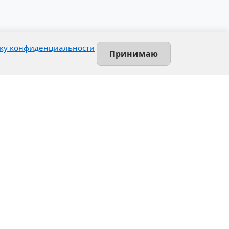
ку конфиденциальности
Принимаю
Contact
Leninsky prospekt, 140-L
Saint-Petersburg, Russia
+7 (812) 389-55-55