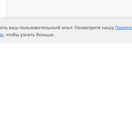
чшить ваш пользовательский опыт. Посмотрите нашу
Полити
ых
, чтобы узнать больше.
advantages
Events
enter
News
t System
Exhibition calendar