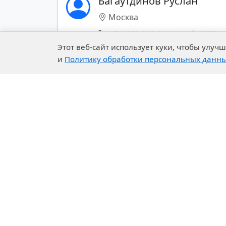
Багаутдинов Руслан
tverdye-
Москва
2577
+7 (499)-649-14-14 доб. 4905
epoksidnye-
Этот веб-сайт использует куки, чтобы улу
smoly-
и
Политику обработки персональных данн
zhidkie-
Показать все контакты (+)
2578
epoksidnye-
smoly-v-
rastvore-
2579
syre-dlya-sinteza-2688
Company
Our 
POLYURETHANES
About Us
R&D C
SOLVENTS
History of the Company
Exper