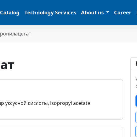
 Catalog
Technology Services
About us
Career
ропилацетат
ат
 уксусной кислоты, isopropyl acetate