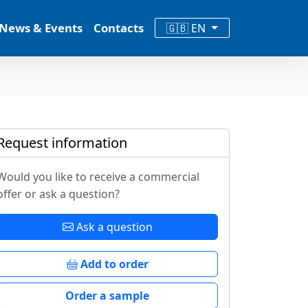
News & Events
Contacts
🇬🇧 EN
Request information
Would you like to receive a commercial
offer or ask a question?
Ask a question
Add to order
Order a sample