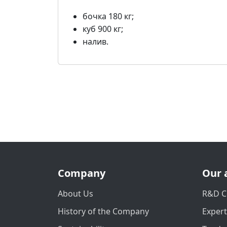
бочка 180 кг;
куб 900 кг;
налив.
Company
Our 
About Us
R&D C
History of the Company
Exper