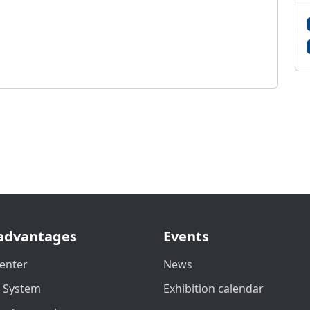
advantages
Events
enter
News
t System
Exhibition calendar