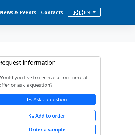
News & Events
Contacts
🇬🇧 EN
Request information
Would you like to receive a commercial
offer or ask a question?
Ask a question
Add to order
Order a sample